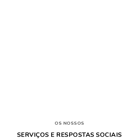
CLINICA DE REABILITAÇÃO –
EQUILÍBRIS
Pessoas com deficiência ou incapacidade temporária
ou definitiva
OS NOSSOS
SERVIÇOS E RESPOSTAS SOCIAIS